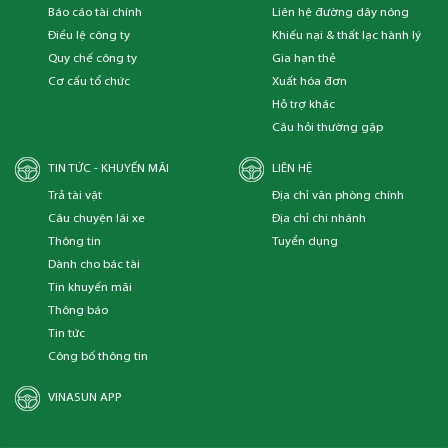
Báo cáo tài chính
Liên hệ đường dây nóng
Điều lệ công ty
Khiếu nại & thất lạc hành lý
Quy chế công ty
Gia hạn thẻ
Cơ cấu tổ chức
Xuất hóa đơn
Hỗ trợ khác
Câu hỏi thường gặp
TIN TỨC - KHUYẾN MÃI
LIÊN HỆ
Trả tài vật
Địa chỉ văn phòng chính
Câu chuyện lái xe
Địa chỉ chi nhánh
Thông tin
Tuyển dụng
Dành cho bác tài
Tin khuyến mãi
Thông báo
Tin tức
Công bố thông tin
VINASUN APP