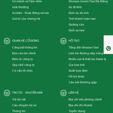
Sứ mệnh và Tầm nhìn
Vinasun Green Taxi Đà Nẵng
Giải thưởng
Xe đi tỉnh
Sự kiện - Hoạt động xã hội
Dịch vụ du lịch
Giá trị của chúng tôi
Thẻ thanh toán taxi
Quảng cáo
Dịch vụ taxi
QUAN HỆ CỔ ĐÔNG
HỖ TRỢ
Công bố thông tin
Tổng đài Vinasun Taxi
Báo cáo tài chính
Liên hệ đường dây nóng
Điều lệ công ty
Khiếu nại & thất lạc hành lý
Quy chế công ty
Gia hạn thẻ
Cơ cấu tổ chức
Xuất hóa đơn
Hỗ trợ khác
Câu hỏi thường gặp
TIN TỨC - KHUYẾN MÃI
LIÊN HỆ
Trả tài vật
Địa chỉ văn phòng chính
Câu chuyện lái xe
Địa chỉ chi nhánh
Thông tin
Tuyển dụng