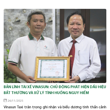
BẢN LĨNH TÀI XẾ VINASUN: CHỦ ĐỘNG PHÁT HIỆN DẤU HIỆU
BẤT THƯỜNG VÀ XỬ LÝ TÌNH HUỐNG NGUY HIỂM
26/11/2025
Vinasun Taxi trân trọng ghi nhận và biểu dương tinh thần cảnh