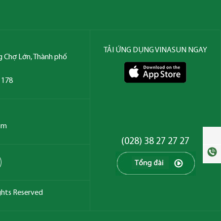
TẢI ỨNG DỤNG VINASUN NGAY
g Chợ Lớn, Thành phố
7 178
om
(028) 38 27 27 27
ghts Reserved