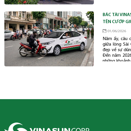
bệnh viện.
BÁC TÀI VIN
TÊN CƯỚP GI
01/06/2026
Năm ấy, câu 
giữa lòng Sà
đẹp về sự dũn
Đến năm 2026 
những khoảnh 
hình ảnh người
sẵn sàng hàn
khách hàng và