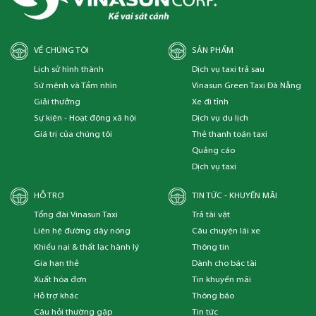
VỀ CHÚNG TÔI
SẢN PHẨM
Lịch sử hình thành
Dịch vụ taxi trả sau
Sứ mệnh và Tầm nhìn
Vinasun Green Taxi Đà Nẵng
Giải thưởng
Xe đi tỉnh
Sự kiện - Hoạt động xã hội
Dịch vụ du lịch
Giá trị của chúng tôi
Thẻ thanh toán taxi
Quảng cáo
Dịch vụ taxi
HỖ TRỢ
TIN TỨC - KHUYẾN MÃI
Tổng đài Vinasun Taxi
Trả tài vật
Liên hệ đường dây nóng
Câu chuyện lái xe
Khiếu nại & thất lạc hành lý
Thông tin
Gia hạn thẻ
Dành cho bác tài
Xuất hóa đơn
Tin khuyến mãi
Hỗ trợ khác
Thông báo
Câu hỏi thường gặp
Tin tức