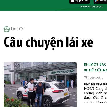
Tin tức
Câu chuyện lái xe
KHI MỘT BÁC
XE ĐỂ CỨU N
05/06/2026
Bác Tài Vinasu
NQ47) đang ch
Chứng kiến n
được đưa đi c
chóng dừng xe