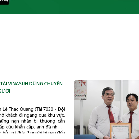
 TÀI VINASUN DỪNG CHUYẾN
GƯỜI
n Lê Thạc Quang (Tài 7030 - Đội
ở khách đi ngang qua khu vực.
hững nạn nhân bị thương cần
ấp cứu khẩn cấp, anh đã nhanh
, hỗ trợ đưa 2 người bị nạn đến