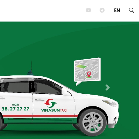
EN
Next