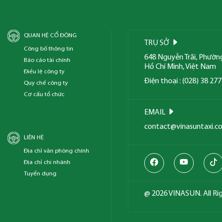
QUAN HỆ CỔ ĐÔNG
TRỤ SỞ
Công bố thông tin
648 Nguyễn Trãi, Phườn
Báo cáo tài chính
Hồ Chí Minh, Việt Nam
Điều lệ công ty
Điện thoại : (028) 38 27
Quy chế công ty
Cơ cấu tổ chức
EMAIL
contact@vinasuntaxi.c
LIÊN HỆ
Địa chỉ văn phòng chính
Địa chỉ chi nhánh
Tuyển dụng
@ 2026 VINASUN. All Ri