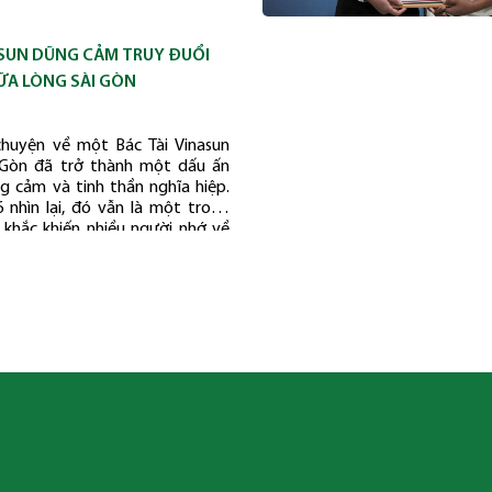
ASUN DŨNG CẢM TRUY ĐUỔI
ỮA LÒNG SÀI GÒN
chuyện về một Bác Tài Vinasun
i Gòn đã trở thành một dấu ấn
g cảm và tinh thần nghĩa hiệp.
nhìn lại, đó vẫn là một trong
khắc khiến nhiều người nhớ về
 tài xế không chỉ cầm lái, mà còn
h động để bảo vệ an toàn cho
 cộng đồng.