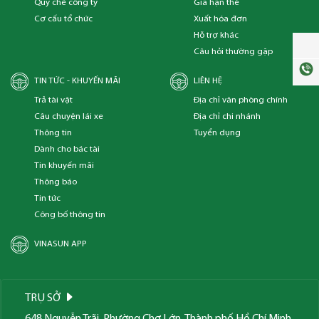
Quy chế công ty
Gia hạn thẻ
Cơ cấu tổ chức
Xuất hóa đơn
Hỗ trợ khác
Câu hỏi thường gặp
TIN TỨC - KHUYẾN MÃI
LIÊN HỆ
Trả tài vật
Địa chỉ văn phòng chính
Câu chuyện lái xe
Địa chỉ chi nhánh
Thông tin
Tuyển dụng
Dành cho bác tài
Tin khuyến mãi
Thông báo
Tin tức
Công bố thông tin
VINASUN APP
TRỤ SỞ