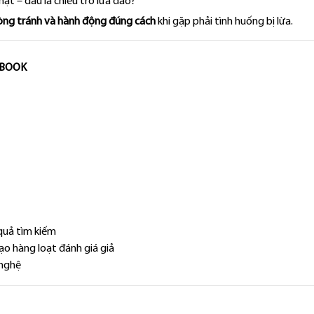
ật – đâu là chiêu trò lừa đảo?
òng tránh và hành động đúng cách
khi gặp phải tình huống bị lừa.
EBOOK
t quả tìm kiếm
o hàng loạt đánh giá giả
 nghệ