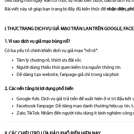
tiêu dùng mỗi ngày. Bạn có thực sự nhận biết được đâu là dịch vụ th
Bài viết này sẽ giúp bạn trang bị đầy đủ kiến thức để
nhận diện, ph
I. THỰC TRẠNG DỊCH VỤ GIẢ MẠO TRÀN LAN TRÊN GOOGLE, FAC
1. Vì sao dịch vụ giả mạo bùng nổ?
Có ba yếu tố chính khiến dịch vụ giả mạo "nở rộ":
Tâm lý chuộng rẻ, thích ưu đãi sốc
Người dùng thiếu thói quen kiểm tra nguồn thông tin
Dễ dàng tạo website, fanpage giả chỉ trong vài phút
2. Các nền tảng bị lợi dụng phổ biến
​​​​​Google Ads: Dịch vụ giả trả tiền để xuất hiện ở vị trí đầu kế
Facebook Fanpage: Dễ dàng mạo danh thương hiệu uy tín, tạ
Zalo, TikTok: Nhắm đến người tiêu dùng ít kinh nghiệm công
II. CÁC CHIÊU TRÒ LỪA ĐẢO PHỔ BIẾN HIỆN NAY